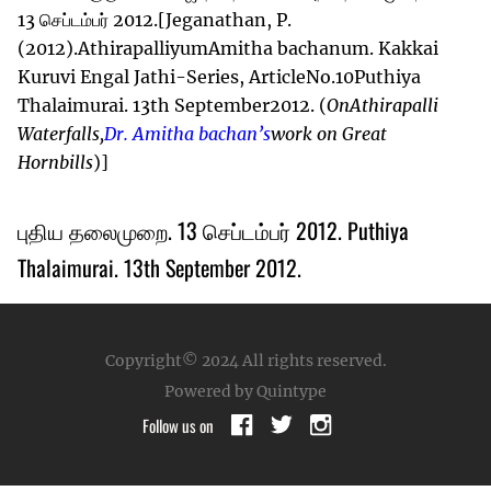
13 செப்டம்பர் 2012.[Jeganathan, P.
(2012).AthirapalliyumAmitha bachanum. Kakkai
Kuruvi Engal Jathi-Series, ArticleNo.10Puthiya
Thalaimurai. 13th September2012. (
OnAthirapalli
Waterfalls,
Dr. Amitha bachan’s
work on Great
Hornbills
)]
புதிய தலைமுறை. 13 செப்டம்பர் 2012. Puthiya
Thalaimurai. 13th September 2012.
Copyright© 2024
All rights reserved.
Powered by Quintype
Follow us on