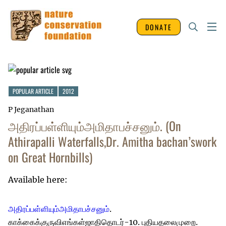
DONATE
POPULAR ARTICLE
2012
P Jeganathan
அதிரப்பள்ளியும்அமிதாபச்சனும். (On
Athirapalli Waterfalls,Dr. Amitha bachan’swork
on Great Hornbills)
Available here:
அதிரப்பள்ளியும்அமிதா
பச்சனும்
.
காக்கைக்குருவிஎங்கள்ஜாதிதொடர்-10. புதியதலைமுறை.